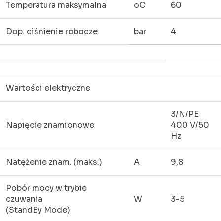
Temperatura maksymalna
oC
60
Dop. ciśnienie robocze
bar
4
Wartości elektryczne
3/N/PE
Napięcie znamionowe
400 V/50
Hz
Natężenie znam. (maks.)
A
9,8
Pobór mocy w trybie
czuwania
W
3-5
(StandBy Mode)