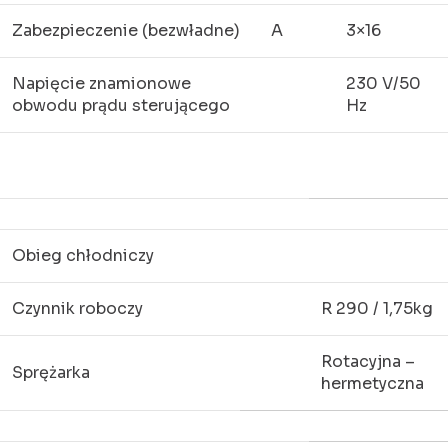
Zabezpieczenie (bezwładne)
A
3×16
Napięcie znamionowe
230 V/50
obwodu prądu sterującego
Hz
Obieg chłodniczy
Czynnik roboczy
R 290 / 1,75kg
Rotacyjna –
Sprężarka
hermetyczna