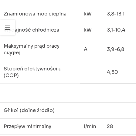
Znamionowa moc cieplna
kW
3,8-13,1
Wydajność chłodnicza
kW
3,1-10,4
Maksymalny prąd pracy
A
3,9-6,8
ciągłej
Stopień efektywności ε
4,80
(COP)
Glikol (dolne źródło)
Przepływ minimalny
l/min
28