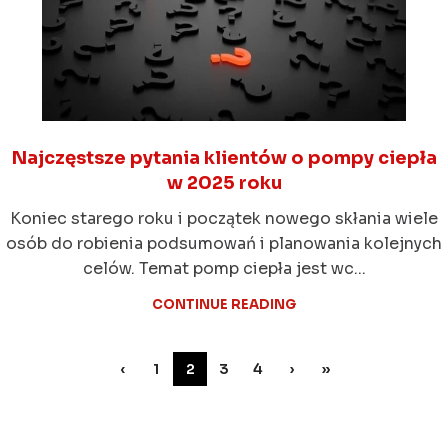
Najczęstsze pytania klientów o pompy ciepła
w 2025 roku
Koniec starego roku i początek nowego skłania wiele
osób do robienia podsumowań i planowania kolejnych
celów. Temat pomp ciepła jest wc...
CONTINUE READING
‹
1
2
3
4
›
»