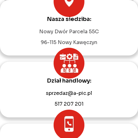
Nasza siedziba:
Leaflet
|
©
OpenStreetMap
contributors
Nowy Dwór Parcela 55C
96-115 Nowy Kawęczyn
Dział handlowy:
sprzedaz@a-pic.pl
517 207 201