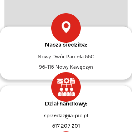
Nasza siedziba:
Leaflet
|
©
OpenStreetMap
contributors
Nowy Dwór Parcela 55C
96-115 Nowy Kawęczyn
Dział handlowy:
sprzedaz@a-pic.pl
517 207 201