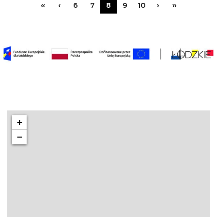
«
‹
6
7
8
9
10
›
»
+
−