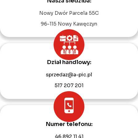
Nasza siedziba:
Leaflet
|
©
OpenStreetMap
contributors
Nowy Dwór Parcela 55C
96-115 Nowy Kawęczyn
Dział handlowy:
sprzedaz@a-pic.pl
517 207 201
Numer telefonu:
46 892 11 41